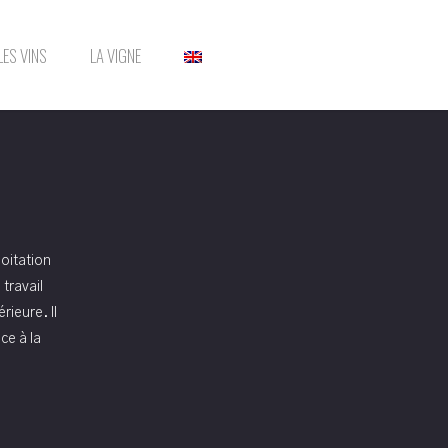
LES VINS
LA VIGNE
loitation
travail
rieure. Il
e à la