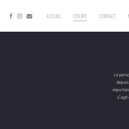
ACCUEIL
L’ÉQUIPE
CONTACT
Le perso
depuis
important
s’agit