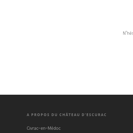
N’hés
A PROPOS DU CHÂTEAU D’ESCURAC
Civrac-en-Médoc